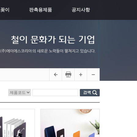
모꽂이
판촉용제품
공지사항