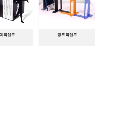
퍼 북엔드
링크 북엔드