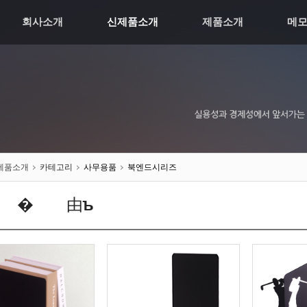
회사소개
신제품소개
제품소개
메
제품소개
카테고리
사무용품
북엔드시리즈
뿏�쒖떆由ъ쫰