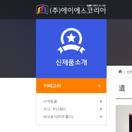
신제품소개
신
카테고리
遺곸
- 사무용품
- 우산 / 우산꽂이
- 메모꽂이(POP 홀더)