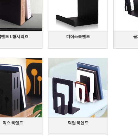
북엔드 L형시리즈
디에스북앤드
골
믹스 북엔드
딕업 북엔드