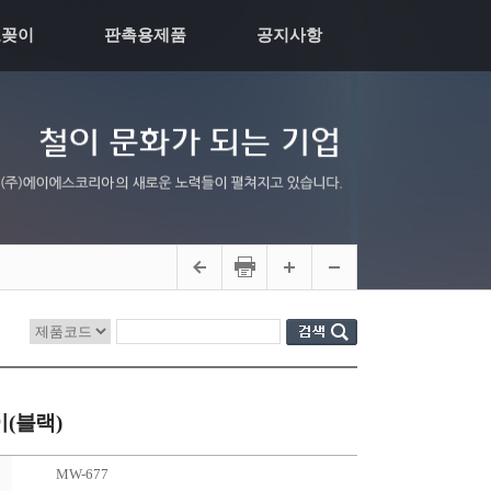
모꽂이
판촉용제품
공지사항
(블랙)
MW-677