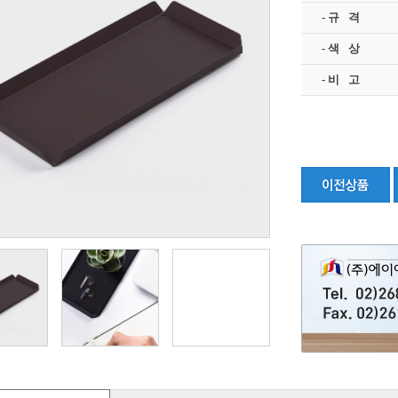
- 규 격
- 색 상
- 비 고