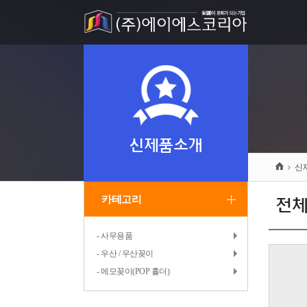
신제품소개
신
카테고리
전
- 사무용품
- 우산 / 우산꽂이
- 메모꽂이(POP 홀더)