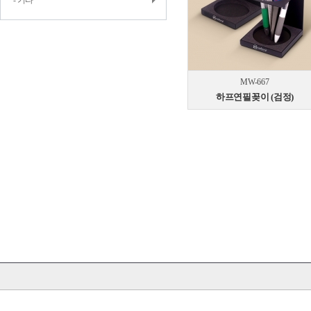
- 기타
MW-667
하프연필꽂이 (검정)