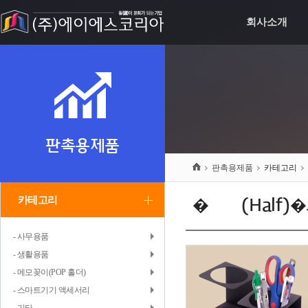
회사소개
판촉용제품
판촉용제품
카테고리
카테고리
�섑봽(Half
- 사무용품
- 생활용품
- 메모꽂이(POP 홀더)
- 스마트기기 액세서리