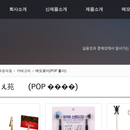
회사소개
신제품소개
제품소개
메
촉용제품
카테고리
메모꽂이(POP 홀더)
え苑귥씠(POP ����)