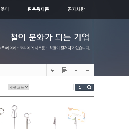
모꽂이
판촉용제품
공지사항