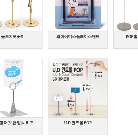
골드메모꽂이
와이어디스플레이스탠드
POP홀더
P홀더[보급형]시리즈
U.D 컨트롤 POP