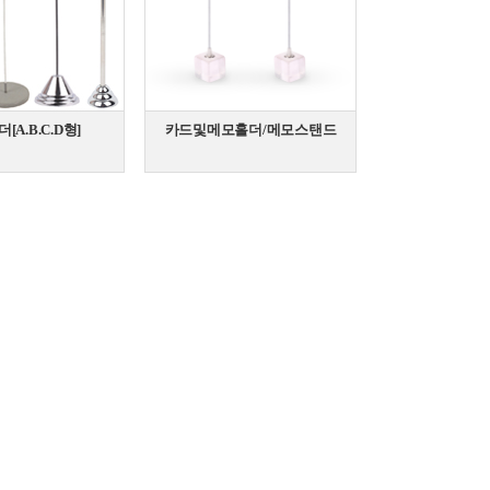
[A.B.C.D형]
카드및메모홀더/메모스탠드