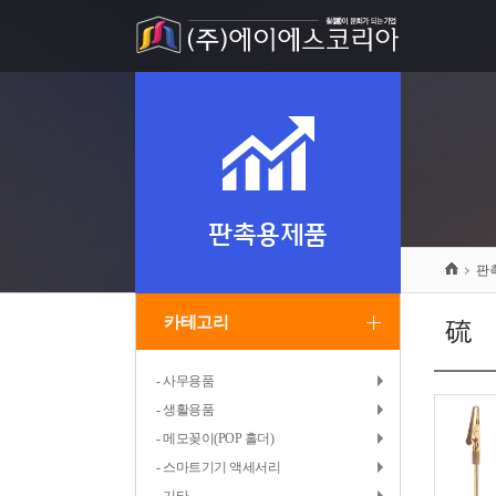
판촉용제품
판
카테고리
硫붾
- 사무용품
- 생활용품
- 메모꽂이(POP 홀더)
- 스마트기기 액세서리