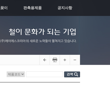
모꽂이
판촉용제품
공지사항