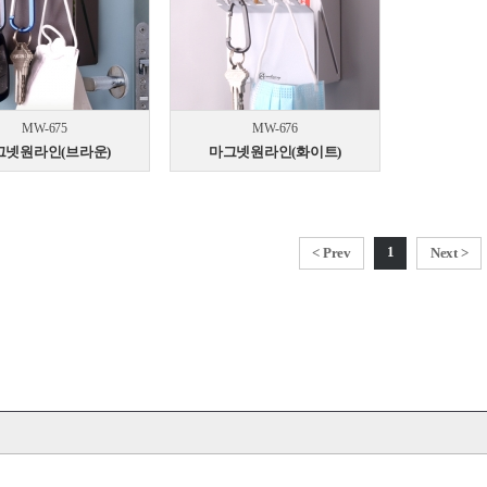
MW-675
MW-676
그넷원라인(브라운)
마그넷원라인(화이트)
1
< Prev
Next >