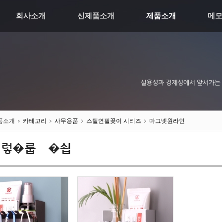
회사소개
신제품소개
제품소개
메
품소개
카테고리
사무용품
스틸연필꽂이 시리즈
마그넷원라인
덇렇�룹썝�쇱씤