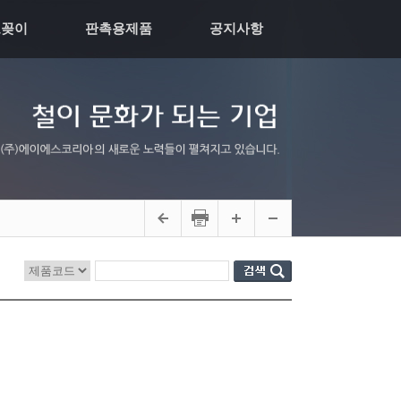
모꽂이
판촉용제품
공지사항