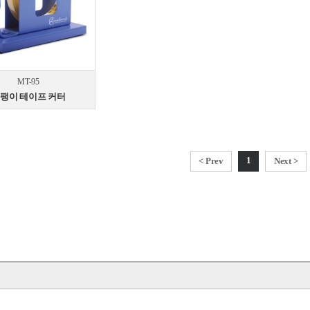
MT-95
팽이 테이프 커터
1
< Prev
Next >