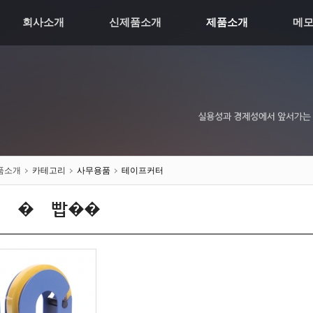
회사소개
신제품소개
제품소개
메
품소개
카테고리
사무용품
테이프커터
뚯씠�꾩빱��