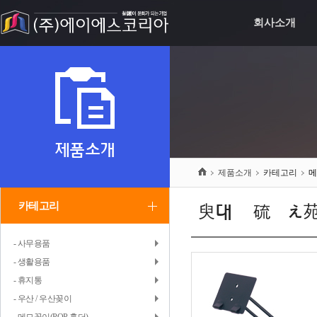
회사소개
제품소개
제품소개
카테고리
메
카테고리
臾대튃 硫붾え
- 사무용품
- 생활용품
- 휴지통
- 우산 / 우산꽂이