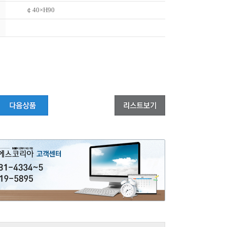
￠40×H90