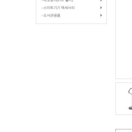
- 메모꽂이(POP 홀더)
- 스마트기기 액세서리
- 도서관용품